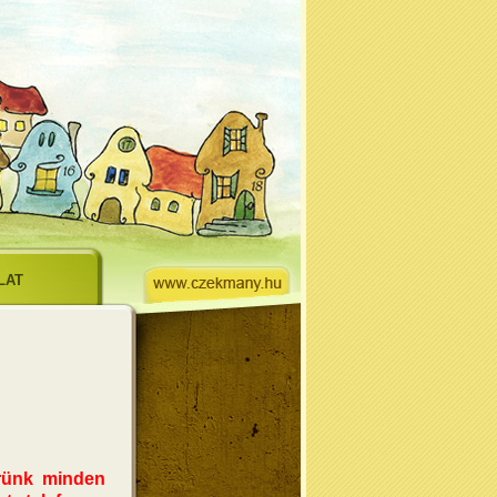
LAT
érünk minden