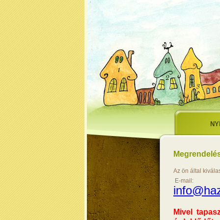
NY
Megrendelé
Az ön által kivála
E-mail:
info@ha
Mivel tapas