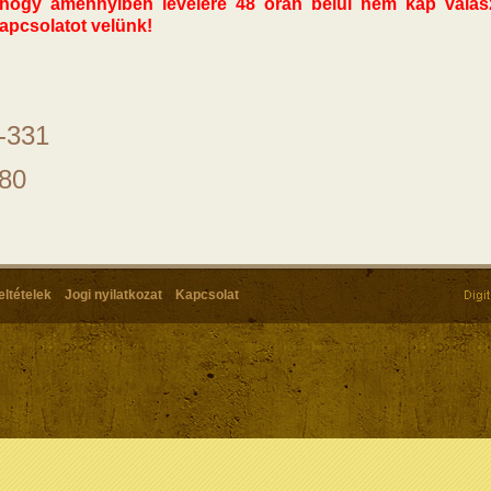
 hogy amennyiben levelére 48 órán belül nem kap válasz
kapcsolatot velünk!
-331
680
eltételek
Jogi nyilatkozat
Kapcsolat