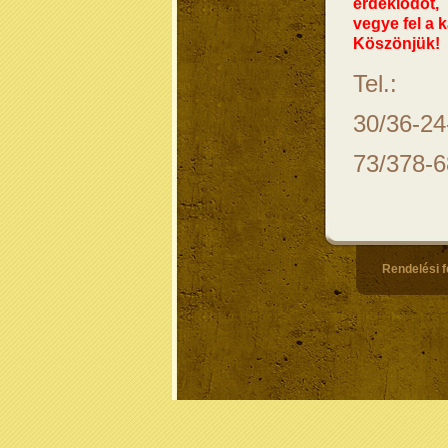
érdeklődőt,
vegye fel a 
Köszönjük!
Tel.:
30/36-24
73/378-
Rendelési f