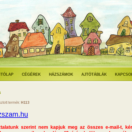
ITÓLAP
CÉGÉREK
HÁZSZÁMOK
AJTÓTÁBLÁK
KAPCSO
s
sztott termék:
H113
zszam.hu
ztalatunk szerint nem kapjuk meg az összes e-mail-t, k