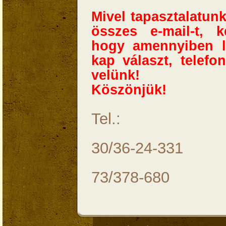
Mivel tapasztalatun
összes e-mail-t, 
hogy amennyiben l
kap választ, telefo
velünk!
Köszönjük!
Tel.:
30/36-24-331
73/378-680