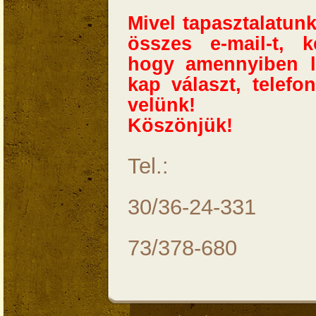
Mivel tapasztalatun
összes e-mail-t, 
hogy amennyiben l
kap választ, telefo
velünk!
Köszönjük!
Tel.:
30/36-24-331
73/378-680